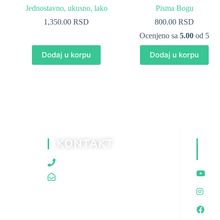
Jednostavno, ukusno, lako
Pisma Bogu
1,350.00
RSD
800.00
RSD
Ocenjeno sa
5.00
od 5
Dodaj u korpu
Dodaj u korpu
KONTAKT
D
M
060/80 80 119
traganjazaistinom@gmail.com
I