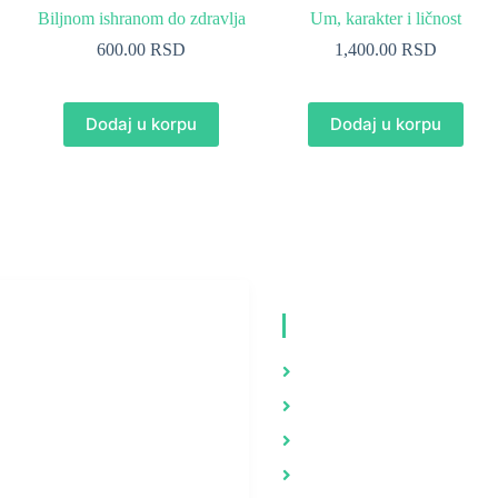
Biljnom ishranom do zdravlja
Um, karakter i ličnost
600.00
RSD
1,400.00
RSD
Dodaj u korpu
Dodaj u korpu
RUŠTVENE
VIDEO MATERI
REŽE
Zdravlje
Youtube
Brak i porodica
nstagram
Psihologija
Evolucija i stvaranje
Facebook