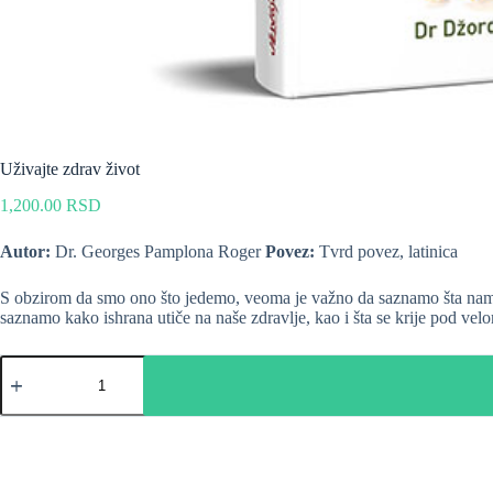
Uživajte zdrav život
1,200.00
RSD
Autor:
Dr. Georges Pamplona Roger
Povez:
Tvrd povez, latinica
S obzirom da smo ono što jedemo, veoma je važno da saznamo šta nam 
saznamo kako ishrana utiče na naše zdravlje, kao i šta se krije pod vel