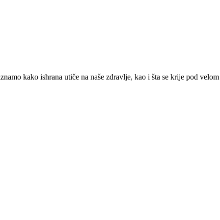
amo kako ishrana utiče na naše zdravlje, kao i šta se krije pod velom